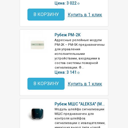
Цена: 3 022
o
В КОРЗИНУ
Купить в 1 клик
Рубеж РМ-2К
Адресные релейные модули
РМ-2К – РМ-5К предназначены
для управления
исполнительными
устройствами, входящими в
состав системы пожарной
сигнализации. Ф...
Цена: 3 141
o
В КОРЗИНУ
Купить в 1 клик
Рубеж МШС "ALEKSA" (МА-РК, адресная метка радиоканальная)
Модуль шлейфа сигнализации
МШС предназначен для
контроля шлейфов
сигнализации с извещателями,
имеющих выход типа «сухой