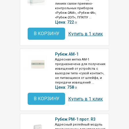
линиях связи приемно-
контрольных приборов
«Рубеж-2АМ», «Рубеж-4А»,
«Рубеж-2ОП», ППКПУ ...
Цена: 722
o
В КОРЗИНУ
Купить в 1 клик
Рубеж АМ-1
Адресная метка АМ-1
предназначена для получения
извещений от устройств с
выходом типа «сухой контакт»,
не питающихся от шлейфа, и
передачи извещений ...
Цена: 758
o
В КОРЗИНУ
Купить в 1 клик
Рубеж РМ-1 прот. R3
Адресный релейный модуль