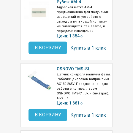
Рубеж АМ-4
Адресная метка АМ-4
предназначена для получения
извещений от устройств с
выходом типа «сухой контакт»,
не питающихся от шлейфа, и
передачи извещений ...
Цена: 1 354
o
В КОРЗИНУ
Купить в 1 клик
OSNOVO TMS-SL
Датчик контроля наличия фазы.
Рабочий диапазон напряжения
AC130-265V. Предназначен для
работы с контроллером
OSNOVO TMS-01. Вх. - Клм.(2pin),
вых. - К...
Цена: 1 661
o
В КОРЗИНУ
Купить в 1 клик